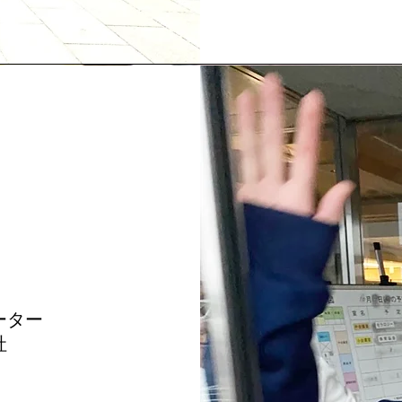
ーター
社