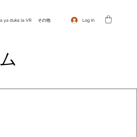
Log In
 ya duka la VR
その他
ーム