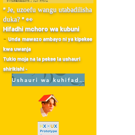
"
Je, uzoefu wangu utabadilisha
duka?
" 👀
Hifadhi mchoro wa kubuni
~
Unda
mawazo ambayo ni ya kipekee
kwa uwanja
Tukio moja na la pekee la ushauri
shirikishi ~
Ushauri wa kuhifadhi kwenye tovuti