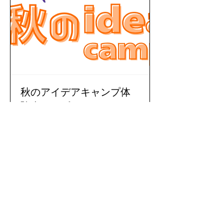
秋のアイデアキャンプ体
験会のコピー
リアル会場でアイデアキャンプを体験
できます。
yeni
JP¥ 1,500
za
japani
1,500
Book Now