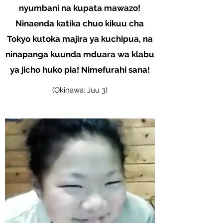
nyumbani na kupata mawazo!
Ninaenda katika chuo kikuu cha
Tokyo kutoka majira ya kuchipua, na
ninapanga kuunda mduara wa klabu
ya jicho huko pia! Nimefurahi sana!
(Okinawa: Juu 3)