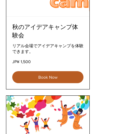
秋のアイデアキャンプ体
験会
リアル会場でアイデアキャンプを体験
できます。
yeni
JP¥ 1,500
za
japani
1,500
Book Now