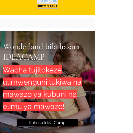
Wonderland bila hasara
IDEACAMP
Wacha tujitokeze
ulimwenguni tukiwa na
mawazo ya kubuni na
elimu ya mawazo!
Kuhusu Idea Camp