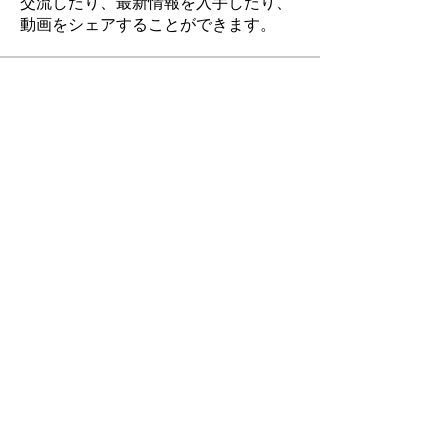
交流したり、最新情報を入手したり、
動画をシェアすることができます。
Учасники
Joseph Nik.
Підписатися
Jane Smith
Підписатися
おおくまひろさと
Підписатися
Noah Okuma
Підписатися
Zakk Daniel
Підписатися
Переглянути всіх учасників (6)
©
2011-2022
IDEA CAMP