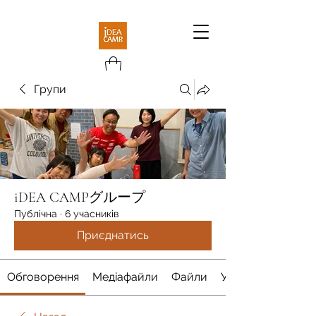
Групи
iDEA CAMPグループ
Публічна
·
6 учасників
Приєднатись
Обговорення
Медіафайли
Файли
Учасники