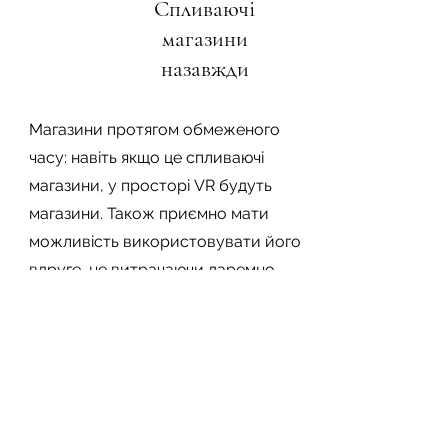
Спливаючі
магазини
назавжди
Магазини протягом обмеженого
часу: навіть якщо це спливаючі
магазини, у просторі VR будуть
магазини. Також приємно мати
можливість використовувати його
вдруге, не витрачаючи даремно
витрати на дисплей магазину, коли
він був витрачений.
​Контактний формуляр
Ім&#39;я