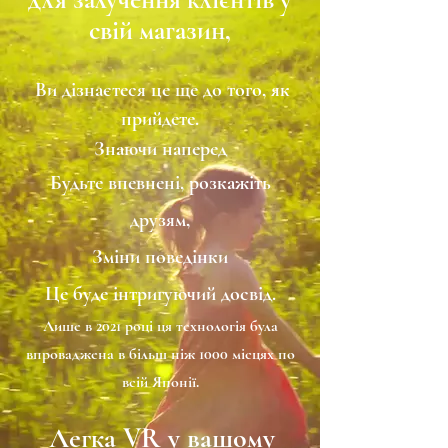
свій магазин,
Ви дізнаєтеся це ще до того, як
​
прийдете.
Знаючи наперед
Будьте впевнені, розкажіть
друзям,
Зміни поведінки
Це буде інтригуючий досвід.
Лише в 2021 році ця технологія була
впроваджена в більш ніж 1000 місцях по
всій Японії.
Легка VR у вашому
​