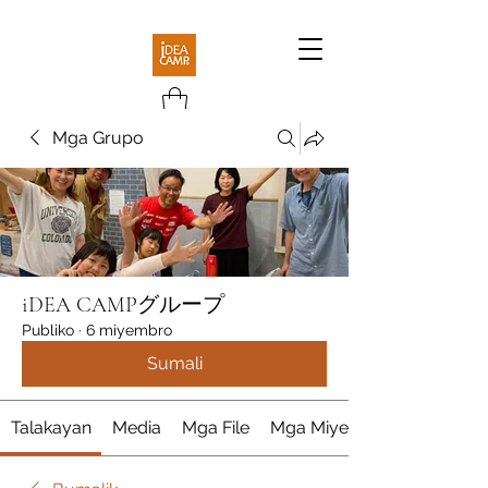
Mga Grupo
iDEA CAMPグループ
Publiko
·
6 miyembro
Sumali
Talakayan
Media
Mga File
Mga Miyembro