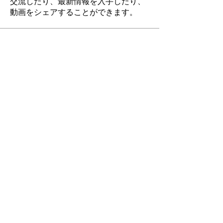
交流したり、最新情報を入手したり、
動画をシェアすることができます。
Members
Joseph Nik.
Sundan
Jane Smith
Sundan
おおくまひろさと
Sundan
Noah Okuma
Sundan
Zakk Daniel
Sundan
Tingnan ang Lahat ng Miyembro (6)
©
2011-2022
ng iDEA CAMP