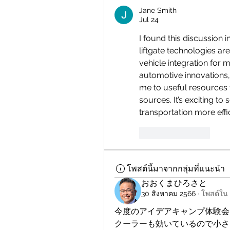
Jane Smith
Jul 24
I found this discussion 
liftgate technologies ar
vehicle integration for 
automotive innovations,
me to useful resources t
sources. It’s exciting to 
transportation more effic
Like
Reply
โพสต์นี้มาจากกลุ่มที่แนะนำ
おおくまひろさと
30 สิงหาคม 2566
·
โพสต์ใน
今度のアイデアキャンプ体験会は、
クーラーも効いているので小さ