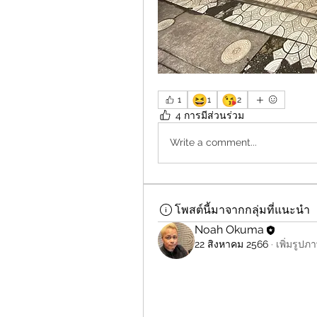
😆
😘
1
1
2
4 การมีส่วนร่วม
Write a comment...
โพสต์นี้มาจากกลุ่มที่แนะนำ
Noah Okuma
22 สิงหาคม 2566
·
เพิ่มรูป