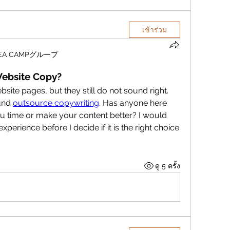
เข้าร่วม
DEA CAMPグループ
Website Copy?
ite pages, but they still do not sound right. 
und 
outsource copywriting
. Has anyone here 
you time or make your content better? I would 
xperience before I decide if it is the right choice 
ดู 5 ครั้ง