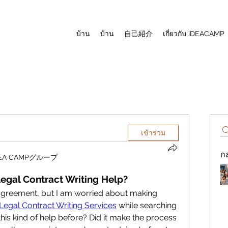
บ้าน
บ้าน
自己紹介
เกี่ยวกับ iDEACAMP
เข้าร่วม
กล
DEA CAMPグループ
gal Contract Writing Help?
 agreement, but I am worried about making 
Legal Contract Writing Services
 while searching 
is kind of help before? Did it make the process 