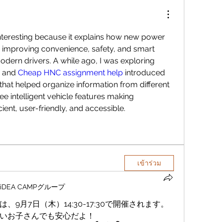
interesting because it explains how new power 
e improving convenience, safety, and smart 
modern drivers. A while ago, I was exploring 
 and 
Cheap HNC assignment help
 introduced 
hat helped organize information from different 
see intelligent vehicle features making 
ient, user-friendly, and accessible.
เข้าร่วม
iDEA CAMPグループ
9月7日（木）14:30-17:30で開催されます。
いお子さんでも安心だよ！