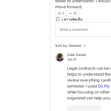
easier to understand? I would 
move forward.
0
1 ความคิดเห็น
Write a comment...
Sort by:
Newest
Zakk Daniel
Jul 27
Legal contracts can be di
helps to understand the
review everything carefu
semester, I used 
Do My 
while focusing on other 
organized can help you 
Like
Reply