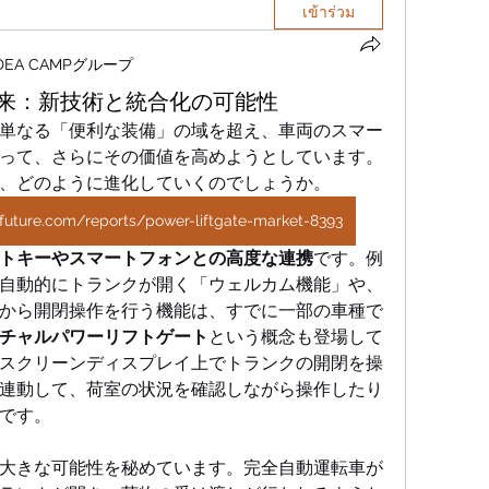
เข้าร่วม
iDEA CAMPグループ
来：新技術と統合化の可能性
単なる「便利な装備」の域を超え、車両のスマー
って、さらにその価値を高めようとしています。
、どのように進化していくのでしょうか。
future.com/reports/power-liftgate-market-8393
トキーやスマートフォンとの高度な連携
です。例
自動的にトランクが開く「ウェルカム機能」や、
から開閉操作を行う機能は、すでに一部の車種で
チャルパワーリフトゲート
という概念も登場して
スクリーンディスプレイ上でトランクの開閉を操
連動して、荷室の状況を確認しながら操作したり
です。
大きな可能性を秘めています。完全自動運転車が