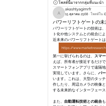
โพสต์นี้มาจากกลุ่มที่แนะนำ
akashtyagimrfr
15 ตุลาคม 2568
·
โพสต์ใน
akashtyagimrfr
パワーリフトゲートの未
パワーリフトゲートの技術は、
ト化や他システムとの統合によ
近未来のパワーリフトゲートは
https://www.marketresearch
第一に挙げられるのは、
スマー
えば、所有者が接近するだけで
スマートフォンアプリで遠隔地
実現しています。さらに、
バー
います。これは、大型のタッチ
作したり、周辺カメラの映像と
する未来的なインターフェース
また、
自動運転技術との統合
も