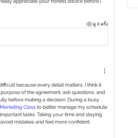
really appreciate your honest advice before I 
ดู 8 ครั้ง
fficult because every detail matters. I think it 
 purpose of the agreement, ask questions, and 
lly before making a decision. During a busy 
Marketing Class
 to better manage my schedule 
important tasks. Taking your time and staying 
avoid mistakes and feel more confident.