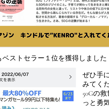
もベストセラー１位を獲得しました
ぜひ手
みてく
50Gの
っと勇