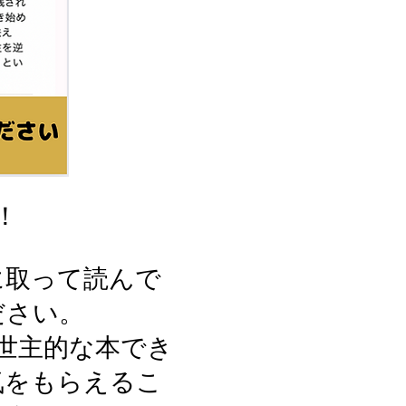
！
に取って読んで
ださい。
救世主的な本でき
気をもらえるこ