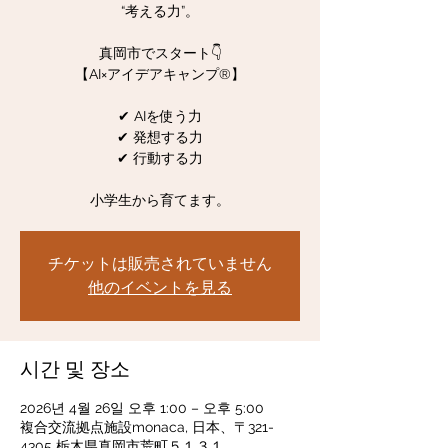
“考える力”。
真岡市でスタート👇
【AI×アイデアキャンプ®︎】
✔ AIを使う力
✔ 発想する力
✔ 行動する力
小学生から育てます。
チケットは販売されていません
他のイベントを見る
시간 및 장소
2026년 4월 26일 오후 1:00 – 오후 5:00
複合交流拠点施設monaca, 日本、〒321-
4305 栃木県真岡市荒町５１３１