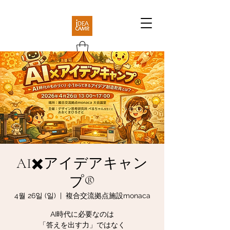
AI✖️アイデアキャン
プ®︎
4월 26일 (일)
  |  
複合交流拠点施設monaca
AI時代に必要なのは
「答えを出す力」ではなく