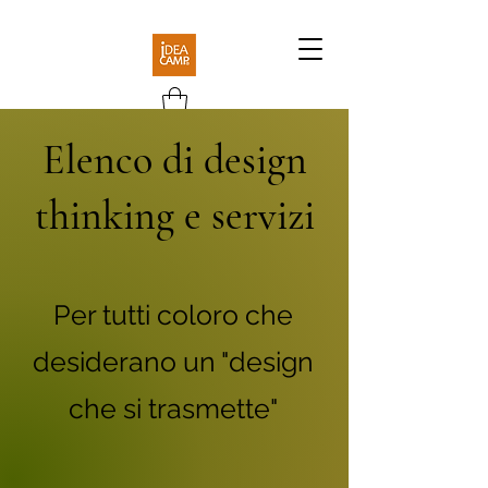
Elenco di design
thinking e servizi
Per tutti coloro che
desiderano un "design
che si trasmette"