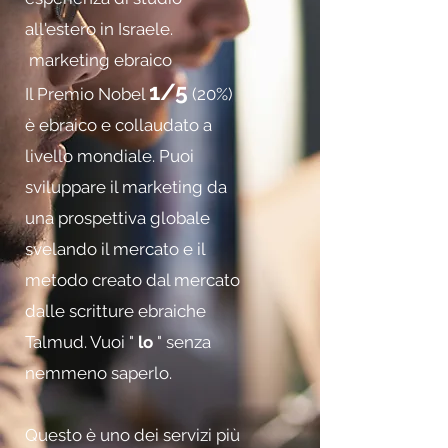
all'estero in Israele.
​ marketing ebraico
1/5
Il Premio Nobel
(20%)
è ebraico e collaudato a
livello mondiale. Puoi
sviluppare il marketing da
una prospettiva globale
svelando il mercato e il
metodo creato dal mercato
dalle scritture ebraiche
Talmud. Vuoi "
lo
" senza
nemmeno saperlo.
Questo è uno dei servizi più