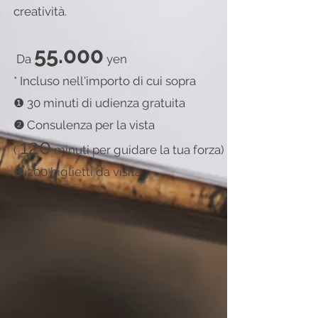
creatività.
55.000
​
Da
yen
* Incluso nell'importo di cui sopra
❶ 30 minuti di udienza gratuita
❷
Consulenza per la vista
120
(
minuti per guidare la tua forza)
❷ 200 biglietti da visita