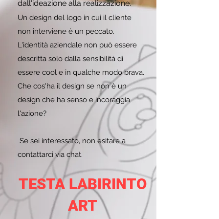
dall'ideazione alla realizzazione.
Un design del logo in cui il cliente
non interviene è un peccato.
L'identità aziendale non può essere
descritta solo dalla sensibilità di
essere cool e in qualche modo brava.
Che cos'ha il design se non è un
design che ha senso e incoraggia
l'azione?
​
Se sei interessato, non esitare a
contattarci via chat.
TESTA LABIRINTO
ART