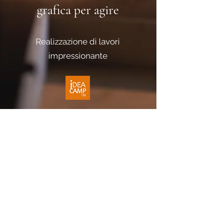
grafica
per agire
Realizzazione di lavori
impressionante
Lo staff di iDEA CAMP
comprende l'importanza di
creare opere che lascino
un'impressione duratura nello
spettatore. Con un design grafico
di prima classe, aiutiamo il tuo