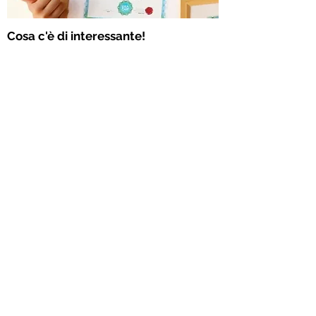
Cosa c'è di interessante!
Comunque non c'è nessuna perdita!
Nessun colpo! È un pasticcio
combinare le tue cose preferite con
le cose del mondo! divertimento! !!
​ È davvero divertente poter
cambiare le idee con i tuoi amici ^^
(Tokyo: 4a elementare)