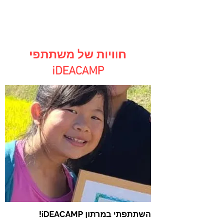
חוויות של משתתפי
iDEACAMP
השתתפתי במרתון iDEACAMP!