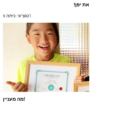
את יפן!
(טוצ'יגי: כיתה ו')
מה מעניין!
בכל מקרה, אין הפסד! אין פגיעה! זה
בלאגן לשלב את הדברים האהובים עליך