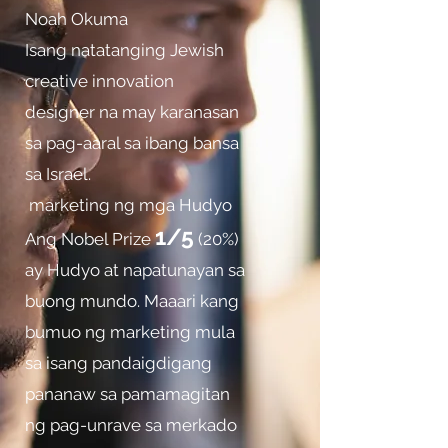
Noah Okuma
Isang natatanging Jewish
creative innovation
designer na may karanasan
sa pag-aaral sa ibang bansa
sa Israel.
​ marketing ng mga Hudyo
1/5
Ang Nobel Prize
(20%)
ay Hudyo at napatunayan sa
buong mundo. Maaari kang
bumuo ng marketing mula
sa isang pandaigdigang
pananaw sa pamamagitan
ng pag-unrave sa merkado