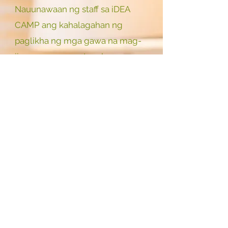
Nauunawaan ng staff sa iDEA
CAMP ang kahalagahan ng
paglikha ng mga gawa na mag-
iiwan ng pangmatagalang
impresyon sa manonood. Sa top-
class na graphic na disenyo,
tinutulungan namin ang iyong
brand na ihiwalay ang sarili nito
sa kumpetisyon.
Kahit na lumikha ka ng isang
persona, wala itong kahulugan
maliban kung gagamitin mo ito.
Kailangan mong idagdag ang