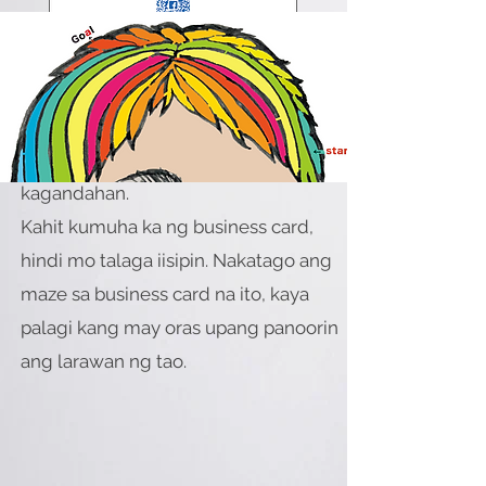
Sa pamamagitan ng pagdaragdag ng
"play" sa iyong business card, maaari
kang magdagdag ng "maze art" na
nagpaparamdam sa iyo ng iyong
kagandahan.
Kahit kumuha ka ng business card,
hindi mo talaga iisipin. Nakatago ang
maze sa business card na ito, kaya
palagi kang may oras upang panoorin
ang larawan ng tao.