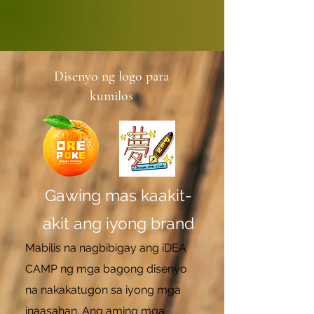
Disenyo ng logo
para
kumilos
Gawing mas kaakit-
akit ang iyong brand
Mabilis na nagbibigay ang iDEA
CAMP ng mga bagong disenyo
na nakakatugon sa iyong mga
inaasahan. Ang aming mga