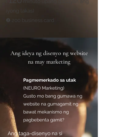
120
(
minuto upang gabayan ang
iyong lakas)
❷ 200 business card
Ang ideya ng disenyo ng website
na may marketing
Pagmemerkado sa utak
(NEURO Marketing)
Gusto mo bang gumawa ng
website na gumagamit ng
bawat mekanismo ng
pagbebenta gamit?
Ang taga-disenyo na si