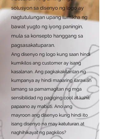
solusyon sa disenyo ng logo ay
nagtutulungan upang lumikha ng
bawat yugto ng iyong paningin,
mula sa konsepto hanggang sa
pagsasakatuparan.
Ang disenyo ng logo kung saan hindi
kumikilos ang customer ay isang
kasalanan. Ang pagkakakilanlan ng
kumpanya ay hindi maaaring ilarawan
lamang sa pamamagitan ng mga
sensibilidad ng pagiging cool at kahit
papaano ay mabuti. Ano ang
mayroon ang disenyo kung hindi ito
isang disenyo na may katuturan at
naghihikayat ng pagkilos?