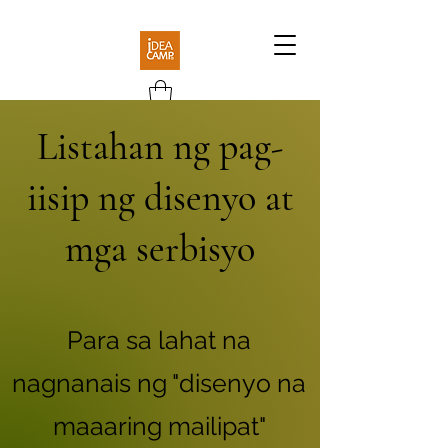
Listahan ng pag-
iisip ng disenyo at
mga serbisyo
Para sa lahat na
nagnanais ng "disenyo na
maaaring mailipat"