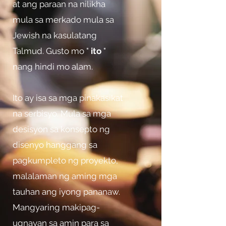
at ang paraan na nilikha
mula sa merkado mula sa
Jewish na kasulatang
Talmud. Gusto mo "
ito
"
nang hindi mo alam.
Ito ay isa sa mga pinakasikat
na serbisyo. Mula sa mga
desisyon sa konsepto ng
disenyo hanggang sa
pagkumpleto ng proyekto,
malalaman ng aming mga
tauhan ang iyong pananaw.
Mangyaring makipag-
ugnayan sa amin para sa