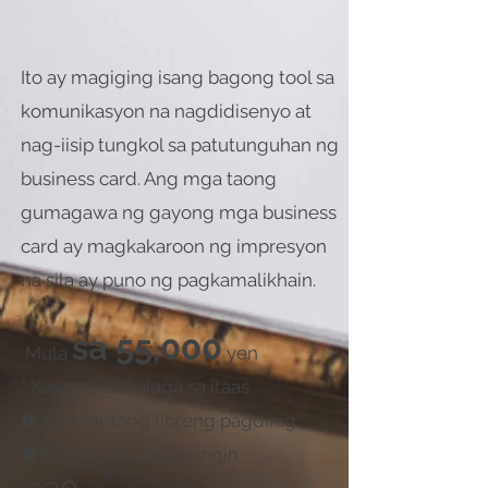
Ito ay magiging isang bagong tool sa
komunikasyon na nagdidisenyo at
nag-iisip tungkol sa patutunguhan ng
business card. Ang mga taong
gumagawa ng gayong mga business
card ay magkakaroon ng impresyon
na sila ay puno ng pagkamalikhain.
sa 55,000
​
Mula
yen
* Kasama sa halaga sa itaas
❶ 30 minutong libreng pagdinig
❷
Pagpapayo sa paningin