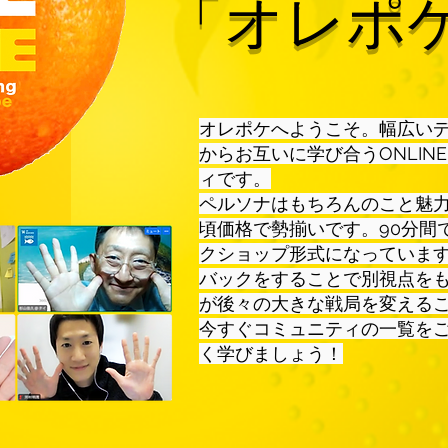
「
オレポ
オレポケへようこそ。幅広い
からお互いに学び合うONLI
ィです。
ペルソナはもちろんのこと魅
頃価格で勢揃いです。90分間
クショップ形式になっていま
バックをすることで別視点を
が後々の大きな戦局を変える
今すぐコミュニティの一覧を
く学びましょう！