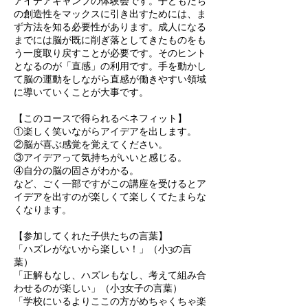
アイデアキャンプの体験会です。子どもたち
の創造性をマックスに引き出すためには、ま
ず方法を知る必要性があります。成人になる
までには脳が既に削ぎ落としてきたものをも
う一度取り戻すことが必要です。そのヒント
となるのが「直感」の利用です。手を動かし
て脳の運動をしながら直感が働きやすい領域
に導いていくことが大事です。
【このコースで得られるベネフィット】
①楽しく笑いながらアイデアを出します。
②脳が喜ぶ感覚を覚えてください。
③アイデアって気持ちがいいと感じる。
④自分の脳の固さがわかる。
など、ごく一部ですがこの講座を受けるとア
イデアを出すのが楽しくて楽しくてたまらな
くなります。
【参加してくれた子供たちの言葉】
「ハズレがないから楽しい！」（小3の言
葉）
「正解もなし、ハズレもなし、考えて組み合
わせるのが楽しい」（小3女子の言葉）
「学校にいるよりここの方がめちゃくちゃ楽