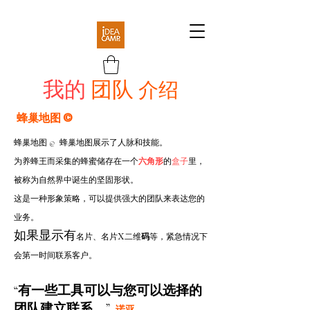
我的
团队
介绍
蜂巢地图 ©️
蜂巢地图 © ︎ 蜂巢地图展示了人脉和技能。
盒子
六角形
为养蜂王而采集的蜂蜜储存在一个
的
里，
被称为自然界中诞生的坚固形状。
这是一种形象策略，可以提供强大的团队来表达您的
业务。
x
​如果显示有
二维
码
名片、名片
等，紧急情况下
会第一时间联系客户。
“有一些工具可以与您可以选择的
团队建立联系。”
诺亚