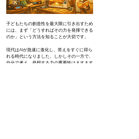
子どもたちの創造性を最大限に引き出すため
には、まず「どうすればその力を発揮できる
のか」という方法を知ることが大切です。
現代はAIが急速に進化し、答えをすぐに得ら
れる時代になりました。しかしその一方で、
自分で考え、発想する力の重要性はますます
高まっています。
人は成長する過程で、効率や正解を求めるあ
まり、本来持っていた自由な発想や感覚を少
しずつ削ぎ落としてしまいます。
だからこそ、大人になる前の段階で、その力
をもう一度引き出してあげることが重要で
す。
「直感」
「AI
と
そこで鍵となるのが