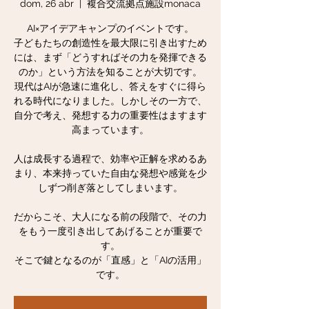
dom, 26 abr
  |  
複合交流拠点施設monaca
AI×アイデアキャンプのイベントです。
子どもたちの創造性を最大限に引き出すため
には、まず「どうすればその力を発揮できる
のか」という方法を知ることが大切です。
現代はAIが急速に進化し、答えをすぐに得ら
れる時代になりました。しかしその一方で、
自分で考え、発想する力の重要性はますます
高まっています。
人は成長する過程で、効率や正解を求めるあ
まり、本来持っていた自由な発想や感覚を少
しずつ削ぎ落としてしまいます。
だからこそ、大人になる前の段階で、その力
をもう一度引き出してあげることが重要で
す。
そこで鍵となるのが「直感」と「AIの活用」
です。