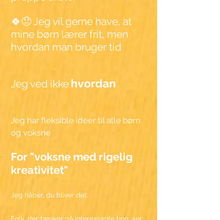
🍀😞
Jeg vil gerne have, at
mine børn lærer frit, men
hvordan man bruger tid
hvordan
Jeg
ved ikke
.
Jeg har fleksible ideer til alle børn
og voksne
For "voksne med rigelig
kreativitet"
Jeg håber, du bliver det.
Folk, der tænker på interessante ting, ser