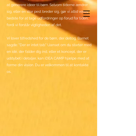
at generere ideer til børn. Selvom tiderne ændrer
sig, eller en stor pest breder sig, gør vi altid vores
bedste for at tage udfordringer op forud for tiden,
fordi vi forstår vigtigheden af det.
Vi lover tilfredshed for de børn, der deltog. Barnet
sagde: "Der er intet tab." Uanset om du starter med
en idé, der falder dig ind, eller et koncept, der er
uddybet i detaljer, kan iDEA CAMP hjælpe med at
forme din vision. Du er velkommen til at kontakte
os.