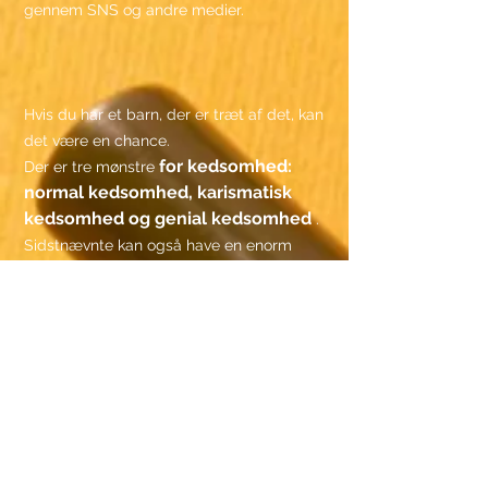
gennem SNS og andre medier.
Hvis du har et barn, der er træt af det, kan
det være en chance.
for kedsomhed:
Der er tre mønstre
normal kedsomhed, karismatisk
kedsomhed og genial kedsomhed
.
Sidstnævnte kan også have en enorm
effekt på sygdom, selv når det stimuleres i
en ung alder.
Er det okay for mig at deltage?
Hvis du tænker, så tøv ikke med at slutte
dig til os.
Som udgangspunkt er der ingen
deltagerbetaling fra børn.
Det er OK, at forældre deltager sammen.