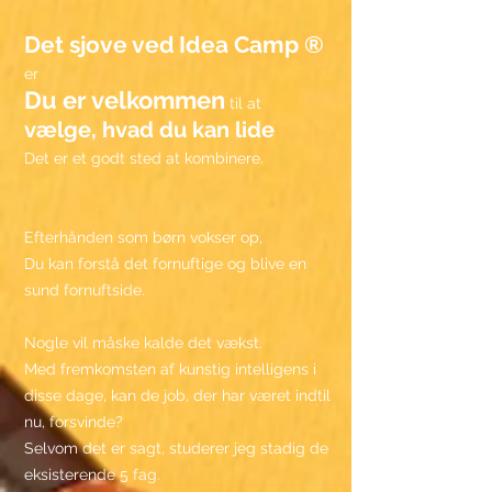
Det sjove ved
Idea Camp ®︎
er
Du er velkommen
til at
vælge, hvad du kan lide
Det er et godt sted at kombinere.
Efterhånden som børn vokser op,
Du kan forstå det fornuftige og blive en
sund fornuftside.
Nogle vil måske kalde det vækst.
Med fremkomsten af kunstig intelligens i
disse dage, kan de job, der har været indtil
nu, forsvinde?
Selvom det er sagt, studerer jeg stadig de
eksisterende 5 fag.