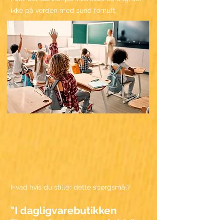
ikke på verden med sund fornuft.
Hvis du for eksempel går i en
dagligvarebutik, køber du så bare ting?
Her er spørgsmålet!
Hvad hvis du stiller dette spørgsmål?
"I dagligvarebutikken