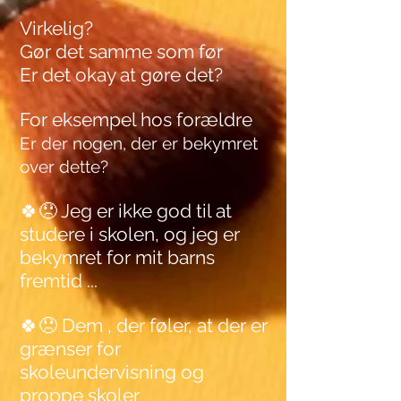
Virkelig?
Gør det samme som før
Er det okay at gøre det?
For eksempel hos forældre
Er der nogen, der er bekymret
over dette?
🍀😞 Jeg er
ikke god til at
studere i skolen, og jeg er
bekymret for mit barns
fremtid
...
🍀😞 Dem
, der føler, at der er
grænser for
skoleundervisning og
proppe skoler